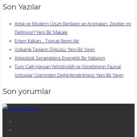
Son Yazılar
Antik ve Modern Üzüm Renkleri ve Aromaları: Zevkler mi
Değişiyor? Yeni Bir Makale
Erken Kalkan… Toprak Nemi Alır
Volkanik Taşların Öyküsü: Yeni Bir Yayın
Arkeolojik Seramiklere Enerjetik Bir Yaklaşım
Tunç Çağı Hayvan Yetiştiriciliği ve Yönetiminin Faunal
İzotoplar Üzerinden Değerlendirilmesi: Yeni Bir Yayın
Son yorumlar