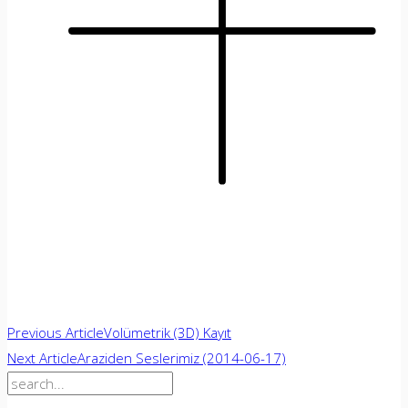
Yazı
Previous Article
Volümetrik (3D) Kayıt
Next Article
Araziden Seslerimiz (2014-06-17)
gezinmesi
Search