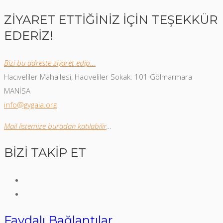
ZİYARET ETTİĞİNİZ İÇİN TEŞEKKÜR
EDERİZ!
Bizi bu adreste ziyaret edip…
Hacıveliler Mahallesi, Hacıveliler Sokak: 101 Gölmarmara
MANİSA
info@gygaia.org
Mail listemize buradan katılabilir
…
BİZİ TAKİP ET
Faydalı Bağlantılar