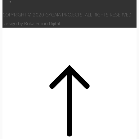
COPYRIGHT © 2020 GYGAIA PROJECTS. ALL RIGHTS RESERVED
Design by Bukalemun Dijital