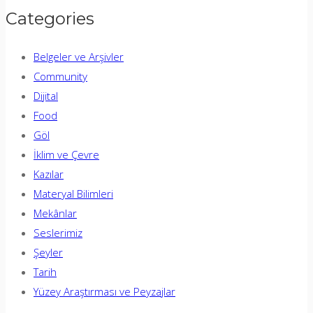
for:
Categories
Belgeler ve Arşivler
Community
Dijital
Food
Göl
İklim ve Çevre
Kazılar
Materyal Bilimleri
Mekânlar
Seslerimiz
Şeyler
Tarih
Yüzey Araştırması ve Peyzajlar