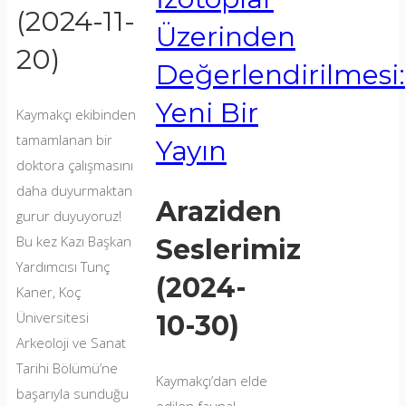
(2024-11-
Üzerinden
20)
Değerlendirilmesi:
Yeni Bir
Kaymakçı ekibinden
tamamlanan bir
Yayın
doktora çalışmasını
daha duyurmaktan
Araziden
gurur duyuyoruz!
Bu kez Kazı Başkan
Seslerimiz
Yardımcısı Tunç
(2024-
Kaner, Koç
Üniversitesi
10-30)
Arkeoloji ve Sanat
Tarihi Bölümü’ne
Kaymakçı’dan elde
başarıyla sunduğu
edilen faunal