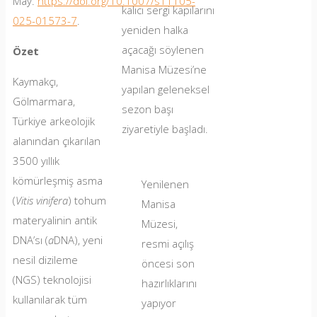
May.
https://doi.org/10.1007/s11105-
kalıcı sergi kapılarını
025-01573-7
.
yeniden halka
açacağı söylenen
Özet
Manisa Müzesi’ne
Kaymakçı,
yapılan geleneksel
Gölmarmara,
sezon başı
Türkiye arkeolojik
ziyaretiyle başladı.
alanından çıkarılan
3500 yıllık
kömürleşmiş asma
Yenilenen
(
Vitis vinifera
) tohum
Manisa
materyalinin antik
Müzesi,
DNA’sı (
a
DNA), yeni
resmi açılış
nesil dizileme
öncesi son
(NGS) teknolojisi
hazırlıklarını
kullanılarak tüm
yapıyor