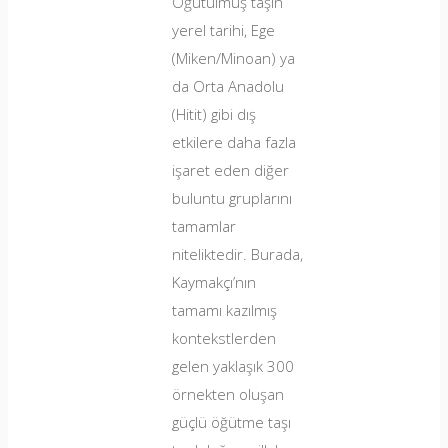
Öğütülmüş taşın
yerel tarihi, Ege
(Miken/Minoan) ya
da Orta Anadolu
(Hitit) gibi dış
etkilere daha fazla
işaret eden diğer
buluntu gruplarını
tamamlar
niteliktedir. Burada,
Kaymakçı’nın
tamamı kazılmış
kontekstlerden
gelen yaklaşık 300
örnekten oluşan
güçlü öğütme taşı