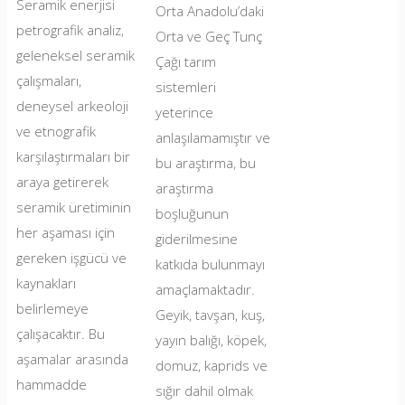
Seramik enerjisi
Orta Anadolu’daki
petrografik analiz,
Orta ve Geç Tunç
geleneksel seramik
Çağı tarım
çalışmaları,
sistemleri
deneysel arkeoloji
yeterince
ve etnografik
anlaşılamamıştır ve
karşılaştırmaları bir
bu araştırma, bu
araya getirerek
araştırma
seramik üretiminin
boşluğunun
her aşaması için
giderilmesine
gereken işgücü ve
katkıda bulunmayı
kaynakları
amaçlamaktadır.
belirlemeye
Geyik, tavşan, kuş,
çalışacaktır. Bu
yayın balığı, köpek,
aşamalar arasında
domuz, kaprids ve
hammadde
sığır dahil olmak