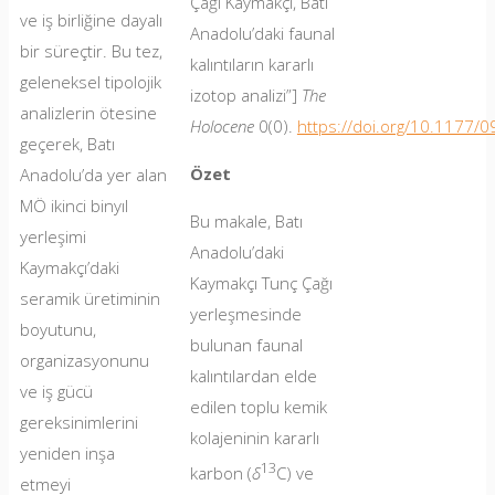
Çağı Kaymakçı, Batı
ve iş birliğine dayalı
Anadolu’daki faunal
bir süreçtir. Bu tez,
kalıntıların kararlı
geleneksel tipolojik
izotop analizi”]
The
analizlerin ötesine
Holocene
0(0).
https://doi.org/10.1177
geçerek, Batı
Özet
Anadolu’da yer alan
MÖ ikinci binyıl
Bu makale, Batı
yerleşimi
Anadolu’daki
Kaymakçı’daki
Kaymakçı Tunç Çağı
seramik üretiminin
yerleşmesinde
boyutunu,
bulunan faunal
organizasyonunu
kalıntılardan elde
ve iş gücü
edilen toplu kemik
gereksinimlerini
kolajeninin kararlı
yeniden inşa
13
karbon (
δ
C) ve
etmeyi