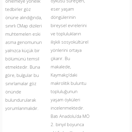
öyküsü süreçleri,
önlemeye yönelik
eser yaşam
tedbirler göz
döngülerinin
önüne alındığında,
bireysel evrelerini
sınırlı CMap dizileri
ve toplulukların
muhtemelen eski
ilişkili sosyokültürel
asma genomunun
yönlerini ortaya
yalnızca küçük bir
çıkarır. Bu
bölümünü temsil
makalede,
etmektedir. Buna
Kaymakçı’daki
göre, bulgular bu
makrolitik buluntu
sınırlamalar göz
topluluğunun
önünde
yaşam öyküleri
bulundurularak
incelenmektedir.
yorumlanmalıdır.
Batı Anadolu’da MÖ
2. binyıl boyunca