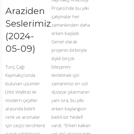
Projesi’nde bu yılki
Araziden
çalışmalar her
Seslerimiz
zamankinden daha
erken başladı.
(2024-
Genel olarak
05-09)
projenin birbiriyle
ilişkili birçok
Tunç Çağı
bileşenini
Kaymakçı’sında
ilerletmek için
bulunan üzümler
zamanımızı en üst
(
Vitis Vinifera
) ile
düzeye çıkarmanın
modern çeşitler
yanı sıra, bu yılki
arasında belirli
erken başlangıcın
renk ve aromalar
belirli bir hedefi
için seçici tercihlere
vardı. “Erken kalkan
işaret edebilecek
yol alır” atasözünde