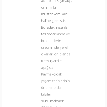
aktif olan Kaymakçı,
önemli bir
müstahkem kale
haline gelmiştir.
Buradaki insanlar
taş tedarikinde ve
bu eserlerin
üretiminde yerel
çıkarları ön planda
tutmuşlardır;
aşağıda
Kaymakçı’daki
yaşam tarihlerinin
önemine dair
bilgiler
sunulmaktadır.