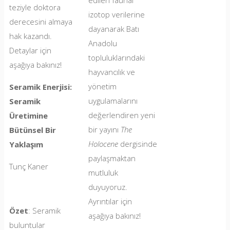
teziyle doktora
izotop verilerine
derecesini almaya
dayanarak Batı
hak kazandı.
Anadolu
Detaylar için
topluluklarındaki
aşağıya bakınız!
hayvancılık ve
yönetim
Seramik Enerjisi:
uygulamalarını
Seramik
değerlendiren yeni
Üretimine
bir yayını
The
Bütünsel Bir
Holocene
dergisinde
Yaklaşım
paylaşmaktan
Tunç Kaner
mutluluk
duyuyoruz.
Ayrıntılar için
Özet
: Seramik
aşağıya bakınız!
buluntular