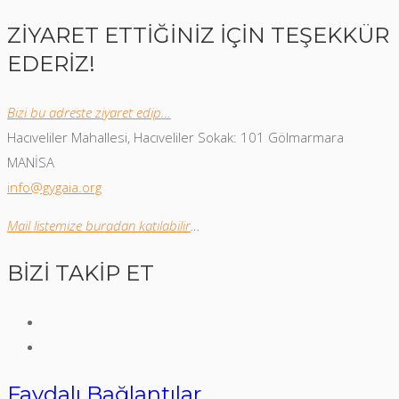
ZİYARET ETTİĞİNİZ İÇİN TEŞEKKÜR
EDERİZ!
Bizi bu adreste ziyaret edip…
Hacıveliler Mahallesi, Hacıveliler Sokak: 101 Gölmarmara
MANİSA
info@gygaia.org
Mail listemize buradan katılabilir
…
BİZİ TAKİP ET
Faydalı Bağlantılar