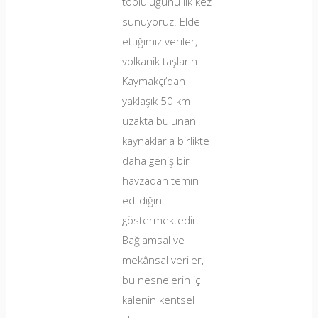
topluluğunu ilk kez
sunuyoruz. Elde
ettiğimiz veriler,
volkanik taşların
Kaymakçı’dan
yaklaşık 50 km
uzakta bulunan
kaynaklarla birlikte
daha geniş bir
havzadan temin
edildiğini
göstermektedir.
Bağlamsal ve
mekânsal veriler,
bu nesnelerin iç
kalenin kentsel