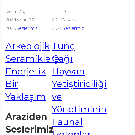
Kasım 20,
Ekim 30,
2024
Nisan 20,
2024
Nisan 24,
2025
Seslerimiz
2025
Seslerimiz
Arkeolojik
Tunç
Seramiklere
Çağı
Enerjetik
Hayvan
Bir
Yetiştiriciliği
Yaklaşım
ve
Yönetiminin
Araziden
Faunal
Seslerimiz
İzotoplar