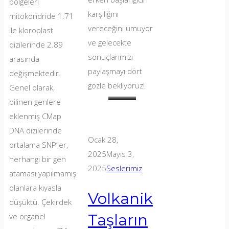
bölgeleri
karşılığını
mitokondride 1.71
vereceğini umuyor
ile kloroplast
ve gelecekte
dizilerinde 2.89
sonuçlarımızı
arasında
paylaşmayı dört
değişmektedir.
gözle bekliyoruz!
Genel olarak,
bilinen genlere
Dik
Bu
…
eklenmiş CMap
yamaçların
yılın
0.5
DNA dizilerinde
incelenmesi
jeofizik
m
Ocak 28,
ortalama SNP’ler,
araştırma
…
aralıklarla
2025
Mayıs 3,
herhangi bir gen
sorumluları
2025
Seslerimiz
ataması yapılmamış
—
olanlara kıyasla
Güzin
Volkanik
düşüktü. Çekirdek
Eren,
Taşların
ve organel
Dalila