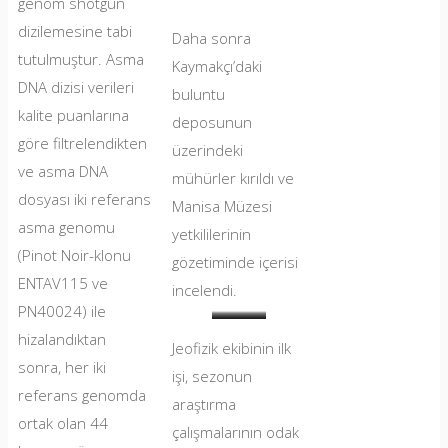
genom shotgun
dizilemesine tabi
Daha sonra
tutulmuştur. Asma
Kaymakçı’daki
DNA dizisi verileri
buluntu
kalite puanlarına
deposunun
göre filtrelendikten
üzerindeki
ve asma DNA
mühürler kırıldı ve
dosyası iki referans
Manisa Müzesi
asma genomu
yetkililerinin
(Pinot Noir-klonu
gözetiminde içerisi
ENTAV115 ve
incelendi.
PN40024) ile
Mührü
Depo
…
…
hizalandıktan
Jeofizik ekibinin ilk
bozulmamış
koridorları
ve
yeni
sonra, her iki
işi, sezonun
bir
ve
yeni
buluntular
referans genomda
araştırma
Kaymakçı
raflar…
sezonu
için
ortak olan 44
çalışmalarının odak
depo
açmak
yer