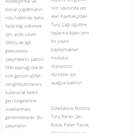
evcilleştirme ve
arka
son sayısında yer
klonal çoğaltmanın
planda
alan Kaymakçı’daki
rolü hakkında daha
Tunç Çağı öğütme
fazla bilgi edinmek
taşlarına ilişkin yeni
için, antik üzüm
bir yayını
DNA’sı ile ilgili
paylaşmaktan
gelecekteki
mutluluk
çalışmaların, şablon
duyuyoruz.
DNA kaynağı olarak
Ayrıntılar için
tüm genom aDNA
aşağıya bakınız!
zenginleştirmesini
kullanarak belirli
gen bölgelerine
Doležalová, Kristina,
odaklanması
Tunç Kaner, Ján
gerekmektedir. Bu
Bobik, Peter Pavúk,
çalışmanın