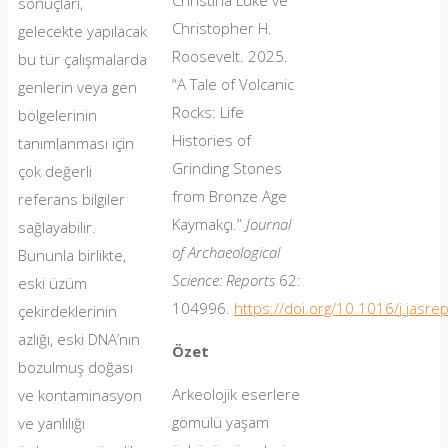
Christina Luke ve
sonuçları,
Christopher H.
gelecekte yapılacak
Roosevelt. 2025.
bu tür çalışmalarda
“A Tale of Volcanic
genlerin veya gen
Rocks: Life
bölgelerinin
Histories of
tanımlanması için
Grinding Stones
çok değerli
from Bronze Age
referans bilgiler
Kaymakçı.”
Journal
sağlayabilir.
of Archaeological
Bununla birlikte,
Science: Reports
62:
eski üzüm
104996.
https://doi.org/10.1016/j.jasr
çekirdeklerinin
azlığı, eski DNA’nın
Özet
bozulmuş doğası
Arkeolojik eserlere
ve kontaminasyon
gömülü yaşam
ve yanlılığı