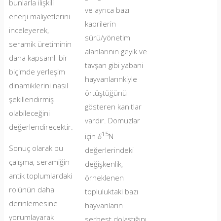
bunlarla ilişkili
ve ayrıca bazı
enerji maliyetlerini
kaprilerin
inceleyerek,
sürü/yönetim
seramik üretiminin
alanlarının geyik ve
daha kapsamlı bir
tavşan gibi yabani
biçimde yerleşim
hayvanlarınkiyle
dinamiklerini nasıl
örtüştüğünü
şekillendirmiş
gösteren kanıtlar
olabileceğini
vardır. Domuzlar
değerlendirecektir.
15
için
δ
N
Sonuç olarak bu
değerlerindeki
çalışma, seramiğin
değişkenlik,
antik toplumlardaki
örneklenen
rolünün daha
topluluktaki bazı
derinlemesine
hayvanların
yorumlayarak
serbest dolaştığını,