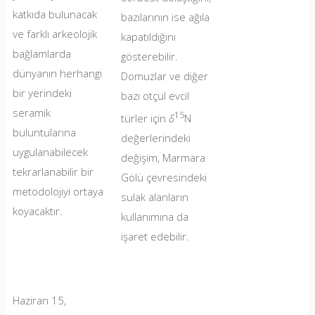
katkıda bulunacak
bazılarının ise ağıla
ve farklı arkeolojik
kapatıldığını
bağlamlarda
gösterebilir.
dünyanın herhangi
Domuzlar ve diğer
bir yerindeki
bazı otçul evcil
seramik
15
türler için
δ
N
buluntularına
değerlerindeki
uygulanabilecek
değişim, Marmara
tekrarlanabilir bir
Gölü çevresindeki
metodolojiyi ortaya
sulak alanların
koyacaktır.
kullanımına da
işaret edebilir.
Haziran 15,