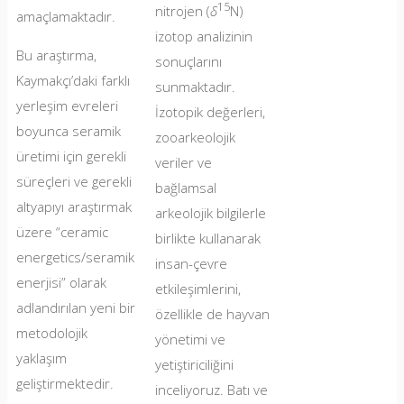
15
nitrojen (
δ
N)
amaçlamaktadır.
izotop analizinin
Bu araştırma,
sonuçlarını
Kaymakçı’daki farklı
sunmaktadır.
yerleşim evreleri
İzotopik değerleri,
boyunca seramik
zooarkeolojik
üretimi için gerekli
veriler ve
süreçleri ve gerekli
bağlamsal
altyapıyı araştırmak
arkeolojik bilgilerle
üzere “ceramic
birlikte kullanarak
energetics/seramik
insan-çevre
enerjisi” olarak
etkileşimlerini,
adlandırılan yeni bir
özellikle de hayvan
metodolojik
yönetimi ve
yaklaşım
yetiştiriciliğini
geliştirmektedir.
inceliyoruz. Batı ve