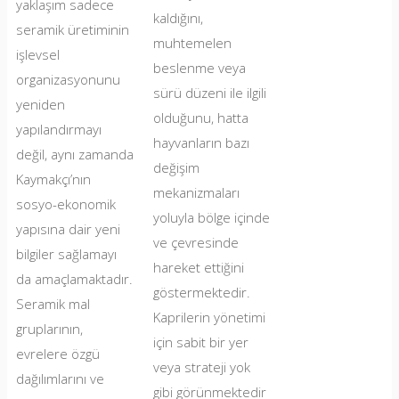
yaklaşım sadece
kaldığını,
seramik üretiminin
muhtemelen
işlevsel
beslenme veya
organizasyonunu
sürü düzeni ile ilgili
yeniden
olduğunu, hatta
yapılandırmayı
hayvanların bazı
değil, aynı zamanda
değişim
Kaymakçı’nın
mekanizmaları
sosyo-ekonomik
yoluyla bölge içinde
yapısına dair yeni
ve çevresinde
bilgiler sağlamayı
hareket ettiğini
da amaçlamaktadır.
göstermektedir.
Seramik mal
Kaprilerin yönetimi
gruplarının,
için sabit bir yer
evrelere özgü
veya strateji yok
dağılımlarını ve
gibi görünmektedir