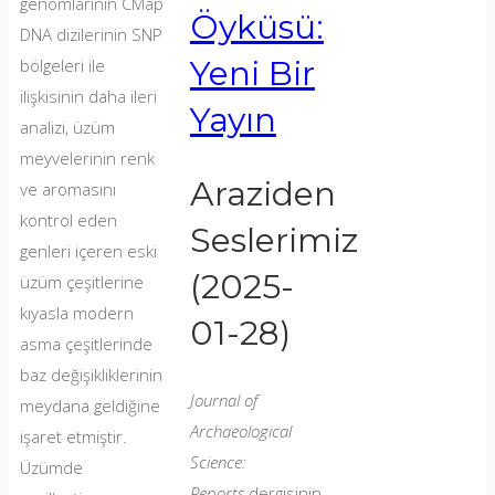
genomlarının CMap
Alberghina
Öyküsü:
DNA dizilerinin SNP
ve
Yeni Bir
bölgeleri ile
Özge
ilişkisinin daha ileri
Şenses
Yayın
analizi, üzüm
(sağdan
meyvelerinin renk
sola)
Araziden
ve aromasını
—
kontrol eden
kalenin
Seslerimiz
genleri içeren eski
güney
(2025-
üzüm çeşitlerine
kenarının
kıyasla modern
altında,
01-28)
asma çeşitlerinde
eski
baz değişikliklerinin
göl
Journal of
meydana geldiğine
havzası
Archaeological
işaret etmiştir.
ve
Science:
Üzümde
Bintepeler
Reports
dergisinin