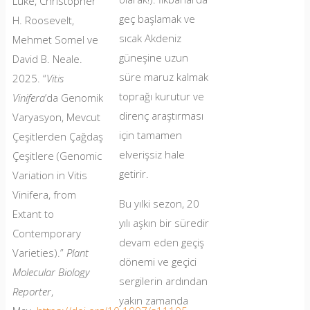
Luke, Christopher
geç başlamak ve
H. Roosevelt,
sıcak Akdeniz
Mehmet Somel ve
güneşine uzun
David B. Neale.
süre maruz kalmak
2025. “
Vitis
toprağı kurutur ve
Vinifera
’da Genomik
direnç araştırması
Varyasyon, Mevcut
için tamamen
Çeşitlerden Çağdaş
elverişsiz hale
Çeşitlere (Genomic
getirir.
Variation in Vitis
Vinifera, from
Bu yılki sezon, 20
Extant to
yılı aşkın bir süredir
Contemporary
devam eden geçiş
Varieties).”
Plant
dönemi ve geçici
Molecular Biology
sergilerin ardından
Reporter
,
yakın zamanda