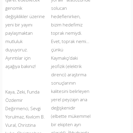
genomik
solucan
değişiklikler üzerine
hedeflenirken,
yeni bir yayını
bizim hedefimiz
paylaşmaktan
toprak nemiydi.
mutluluk
Evet, toprak nemi…
duyuyoruz.
çünkü
Ayrıntılar için
Kaymakçı’daki
aşağıya bakınız!
jeofizik (elektrik
direnci) araştırma
sonuçlarının
kalitesini belirleyen
Kaya, Zeki, Funda
yerel peyzajın ana
Özdemir
değişkenidir
Değirmenci, Sevgi
(elbette mükemmel
Yorulmaz, Kıvılcım B.
bir ekipten ayrı
Vural, Christina
olarak!). İlkbaharda