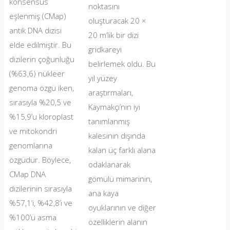
konsensüs
noktasını
kapısı…
için
hazır
eşlenmiş (CMap)
oluşturacak 20 ×
kırıldı
antik DNA dizisi
20 m’lik bir dizi
elde edilmiştir. Bu
gridkareyi
dizilerin çoğunluğu
belirlemek oldu. Bu
(%63,6) nükleer
yıl yüzey
genoma özgü iken,
araştırmaları,
sırasıyla %20,5 ve
Kaymakçı’nın iyi
%15,9’u kloroplast
tanımlanmış
ve mitokondri
kalesinin dışında
genomlarına
kalan üç farklı alana
özgüdür. Böylece,
odaklanarak
CMap DNA
gömülü mimarinin,
dizilerinin sırasıyla
ana kaya
%57,1’i, %42,8’i ve
oyuklarının ve diğer
%100’ü asma
özelliklerin alanın