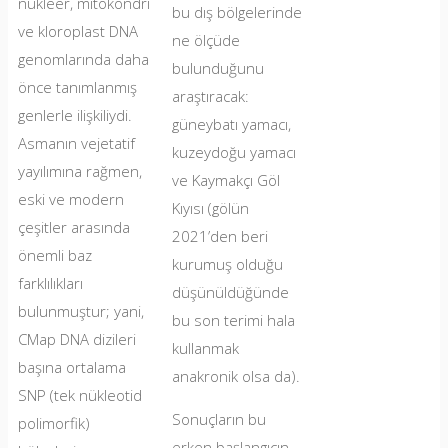
nükleer, mitokondri
bu dış bölgelerinde
ve kloroplast DNA
ne ölçüde
genomlarında daha
bulunduğunu
önce tanımlanmış
araştıracak:
genlerle ilişkiliydi.
güneybatı yamacı,
Asmanın vejetatif
kuzeydoğu yamacı
yayılımına rağmen,
ve Kaymakçı Göl
eski ve modern
Kıyısı (gölün
çeşitler arasında
2021’den beri
önemli baz
kurumuş olduğu
farklılıkları
düşünüldüğünde
bulunmuştur; yani,
bu son terimi hala
CMap DNA dizileri
kullanmak
başına ortalama
anakronik olsa da).
SNP (tek nükleotid
Sonuçların bu
polimorfik)
erken başlangıcın