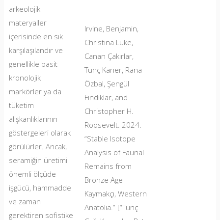
arkeolojik
materyaller
Irvine, Benjamin,
içerisinde en sık
Christina Luke,
karşılaşılandır ve
Canan Çakırlar,
genellikle basit
Tunç Kaner, Rana
kronolojik
Özbal, Şengül
markörler ya da
Fındıklar, and
tüketim
Christopher H.
alışkanlıklarının
Roosevelt. 2024.
göstergeleri olarak
“Stable Isotope
görülürler. Ancak,
Analysis of Faunal
seramiğin üretimi
Remains from
önemli ölçüde
Bronze Age
işgücü, hammadde
Kaymakçı, Western
ve zaman
Anatolia.” [“Tunç
gerektiren sofistike