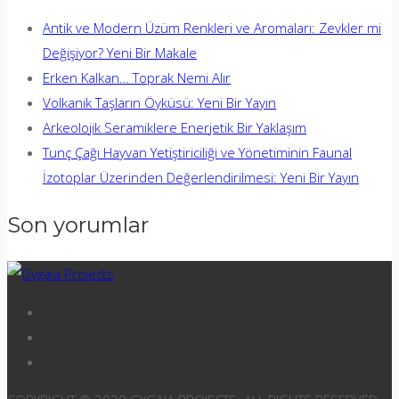
Antik ve Modern Üzüm Renkleri ve Aromaları: Zevkler mi
Değişiyor? Yeni Bir Makale
Erken Kalkan… Toprak Nemi Alır
Volkanik Taşların Öyküsü: Yeni Bir Yayın
Arkeolojik Seramiklere Enerjetik Bir Yaklaşım
Tunç Çağı Hayvan Yetiştiriciliği ve Yönetiminin Faunal
İzotoplar Üzerinden Değerlendirilmesi: Yeni Bir Yayın
Son yorumlar