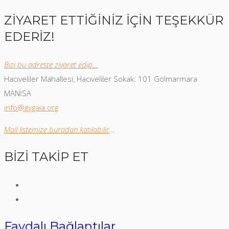
ZİYARET ETTİĞİNİZ İÇİN TEŞEKKÜR
EDERİZ!
Bizi bu adreste ziyaret edip…
Hacıveliler Mahallesi, Hacıveliler Sokak: 101 Gölmarmara
MANİSA
info@gygaia.org
Mail listemize buradan katılabilir
…
BİZİ TAKİP ET
Faydalı Bağlantılar