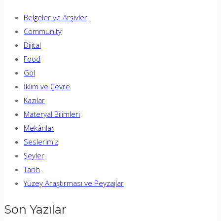
Belgeler ve Arşivler
Community
Dijital
Food
Göl
İklim ve Çevre
Kazılar
Materyal Bilimleri
Mekânlar
Seslerimiz
Şeyler
Tarih
Yüzey Araştırması ve Peyzajlar
Son Yazılar