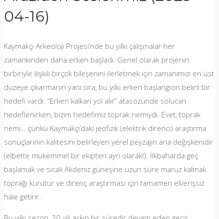
04-16)
Kaymakçı Arkeoloji Projesi’nde bu yılki çalışmalar her
zamankinden daha erken başladı. Genel olarak projenin
birbiriyle ilişkili birçok bileşenini ilerletmek için zamanımızı en üst
düzeye çıkarmanın yanı sıra, bu yılki erken başlangıcın belirli bir
hedefi vardı. “Erken kalkan yol alır” atasözünde solucan
hedeflenirken, bizim hedefimiz toprak nemiydi. Evet, toprak
nemi… çünkü Kaymakçı’daki jeofizik (elektrik direnci) araştırma
sonuçlarının kalitesini belirleyen yerel peyzajın ana değişkenidir
(elbette mükemmel bir ekipten ayrı olarak!). İlkbaharda geç
başlamak ve sıcak Akdeniz güneşine uzun süre maruz kalmak
toprağı kurutur ve direnç araştırması için tamamen elverişsiz
hale getirir.
Bu yılki sezon, 20 yılı aşkın bir süredir devam eden geçiş