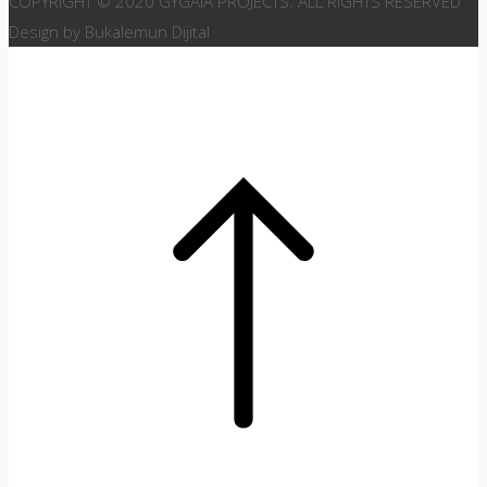
COPYRIGHT © 2020 GYGAIA PROJECTS. ALL RIGHTS RESERVED
Design by Bukalemun Dijital