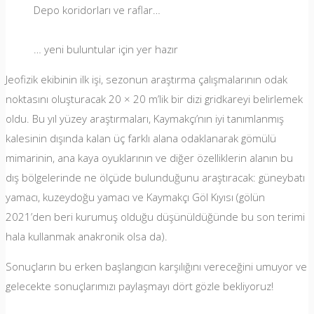
Depo koridorları ve raflar…
… yeni buluntular için yer hazır
Jeofizik ekibinin ilk işi, sezonun araştırma çalışmalarının odak
noktasını oluşturacak 20 × 20 m’lik bir dizi gridkareyi belirlemek
oldu. Bu yıl yüzey araştırmaları, Kaymakçı’nın iyi tanımlanmış
kalesinin dışında kalan üç farklı alana odaklanarak gömülü
mimarinin, ana kaya oyuklarının ve diğer özelliklerin alanın bu
dış bölgelerinde ne ölçüde bulunduğunu araştıracak: güneybatı
yamacı, kuzeydoğu yamacı ve Kaymakçı Göl Kıyısı (gölün
2021’den beri kurumuş olduğu düşünüldüğünde bu son terimi
hala kullanmak anakronik olsa da).
Sonuçların bu erken başlangıcın karşılığını vereceğini umuyor ve
gelecekte sonuçlarımızı paylaşmayı dört gözle bekliyoruz!