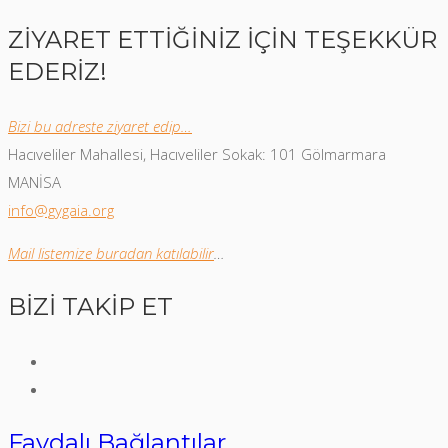
ZİYARET ETTİĞİNİZ İÇİN TEŞEKKÜR
EDERİZ!
Bizi bu adreste ziyaret edip…
Hacıveliler Mahallesi, Hacıveliler Sokak: 101 Gölmarmara
MANİSA
info@gygaia.org
Mail listemize buradan katılabilir
…
BİZİ TAKİP ET
Faydalı Bağlantılar