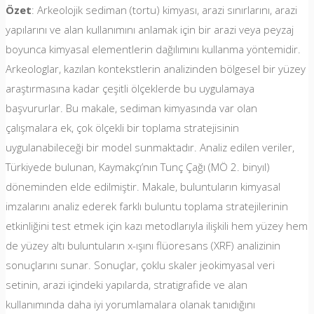
Özet
: Arkeolojik sediman (tortu) kimyası, arazi sınırlarını, arazi
yapılarını ve alan kullanımını anlamak için bir arazi veya peyzaj
boyunca kimyasal elementlerin dağılımını kullanma yöntemidir.
Arkeologlar, kazılan kontekstlerin analizinden bölgesel bir yüzey
araştırmasına kadar çeşitli ölçeklerde bu uygulamaya
başvururlar. Bu makale, sediman kimyasında var olan
çalışmalara ek, çok ölçekli bir toplama stratejisinin
uygulanabileceği bir model sunmaktadır. Analiz edilen veriler,
Türkiyede bulunan, Kaymakçı’nın Tunç Çağı (MÖ 2. binyıl)
döneminden elde edilmiştir. Makale, buluntuların kimyasal
imzalarını analiz ederek farklı buluntu toplama stratejilerinin
etkinliğini test etmek için kazı metodlarıyla ilişkili hem yüzey hem
de yüzey altı buluntuların x-ışını flüoresans (XRF) analizinin
sonuçlarını sunar. Sonuçlar, çoklu skaler jeokimyasal veri
setinin, arazi içindeki yapılarda, stratigrafide ve alan
kullanımında daha iyi yorumlamalara olanak tanıdığını