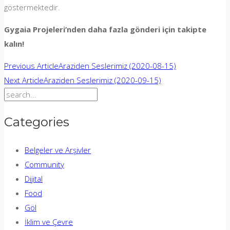
göstermektedir.
Gygaia Projeleri’nden daha fazla gönderi için takipte
kalın!
Yazı
Previous Article
Araziden Seslerimiz (2020-08-15)
Next Article
Araziden Seslerimiz (2020-09-15)
gezinmesi
Search
for:
Categories
Belgeler ve Arşivler
Community
Dijital
Food
Göl
İklim ve Çevre