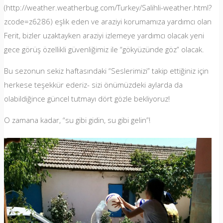
(http://weather.weatherbug.com/Turkey/Salihli-weather.html?
zcode=z6286) eşlik eden ve araziyi korumamıza yardımcı olan
Ferit, bizler uzaktayken araziyi izlemeye yardımcı olacak yeni
gece görüş özellikli güvenliğimiz ile “gökyüzünde göz” olacak.
Bu sezonun sekiz haftasındaki “Seslerimizi” takip ettiğiniz için
herkese teşekkür ederiz- sizi önümüzdeki aylarda da
olabildiğince güncel tutmayı dört gözle bekliyoruz!
O zamana kadar, “su gibi gidin, su gibi gelin”!
Yazı
gezinmesi