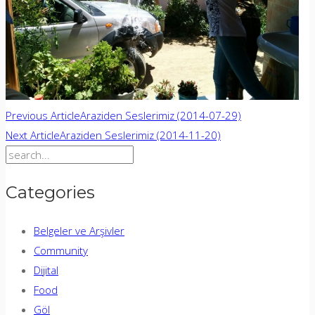
Previous Article
Araziden Seslerimiz (2014-07-29)
Next Article
Araziden Seslerimiz (2014-11-20)
Search
for:
Categories
Belgeler ve Arşivler
Community
Dijital
Food
Göl