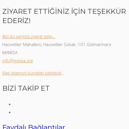
ZİYARET ETTİĞİNİZ İÇİN TEŞEKKÜR
EDERİZ!
Bizi bu adreste ziyaret edip…
Hacıveliler Mahallesi, Hacıveliler Sokak: 101 Gölmarmara
MANİSA
info@gygaia.org
Mail listemize buradan katılabilir
…
BİZİ TAKİP ET
Faydalı Bağlantılar