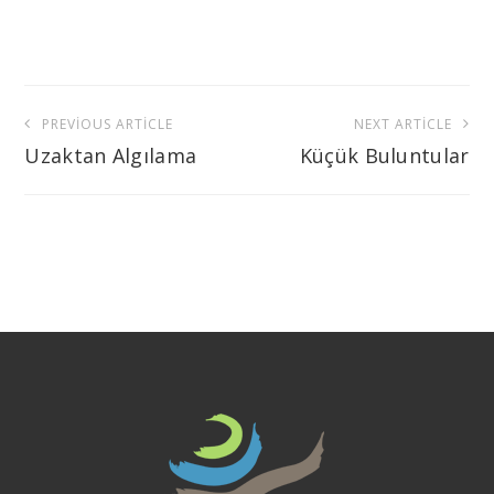
Yazı
PREVIOUS ARTICLE
NEXT ARTICLE
gezinmesi
Uzaktan Algılama
Küçük Buluntular