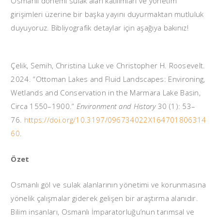
Osmanlı dönemi sulak alan katılımları ve yönetim
girişimleri üzerine bir başka yayını duyurmaktan mutluluk
duyuyoruz. Bibliyografik detaylar için aşağıya bakınız!
Çelik, Semih, Christina Luke ve Christopher H. Roosevelt.
2024. “Ottoman Lakes and Fluid Landscapes: Environing,
Wetlands and Conservation in the Marmara Lake Basin,
Circa 1550–1900.”
Environment and History
30 (1): 53–
76.
https://doi.org/10.3197/096734022X164701806314
60
.
Özet
Osmanlı göl ve sulak alanlarının yönetimi ve korunmasına
yönelik çalışmalar giderek gelişen bir araştırma alanıdır.
Bilim insanları, Osmanlı İmparatorluğu’nun tarımsal ve