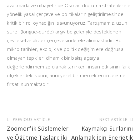
azaltmada ve nihayetinde Osmanlı koruma stratejilerine
yönelik yasal çerçeve ve politikaların geliştirilmesinde
kritik bir rol oynadığını savunuyoruz. Tartışmamız, uzun
süreli (longue-durée) arşiv belgeleriyle desteklenen
çevresel analizler çerçevesinde ele alınmaktadır. Bu
mikro-tarihler, ekolojik ve politik değişimlere doğrusal
olmayan tepkileri dinamik bir bakış açısıyla
değerlendirmemize olanak tanırken, insan etkisinin farklı
ölçeklerdeki sonuçlarını yerel bir mercekten inceleme
fırsatı sunmaktadır.
Yazı
PREVIOUS ARTICLE
NEXT ARTICLE
gezinmesi
Zoomorfik Süslemeler
Kaymakçı Surlarını
ve Öğütme Taşları: İki
Anlamak İçin Enerjetik