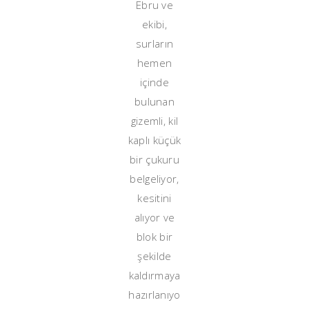
Ebru ve
ekibi,
surların
hemen
içinde
bulunan
gizemli, kil
kaplı küçük
bir çukuru
belgeliyor,
kesitini
alıyor ve
blok bir
şekilde
kaldırmaya
hazırlanıyo