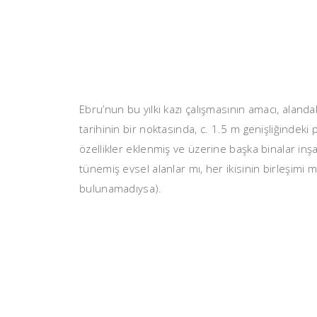
Ebru’nun bu yılki kazı çalışmasının amacı, alandak
tarihinin bir noktasında, c. 1.5 m genişliğindeki
özellikler eklenmiş ve üzerine başka binalar inş
tünemiş evsel alanlar mı, her ikisinin birleşimi
bulunamadıysa).