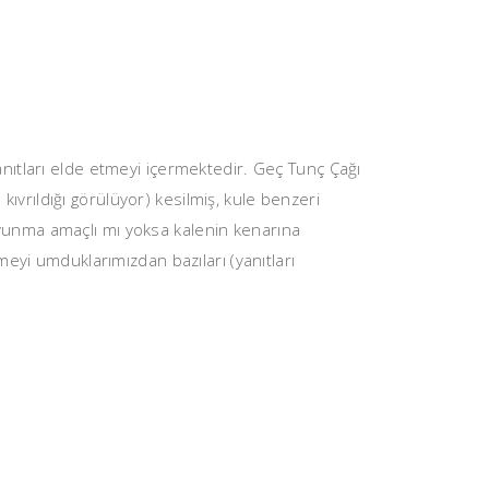
 kanıtları elde etmeyi içermektedir. Geç Tunç Çağı
kıvrıldığı görülüyor) kesilmiş, kule benzeri
 savunma amaçlı mı yoksa kalenin kenarına
eyi umduklarımızdan bazıları (yanıtları