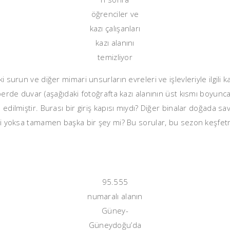
öğrenciler ve
kazı çalışanları
kazı alanını
temizliyor
i surun ve diğer mimari unsurların evreleri ve işlevleriyle ilgili
 perde duvar (aşağıdaki fotoğrafta kazı alanının üst kısmı boyunca 
a edilmiştir. Burası bir giriş kapısı mıydı? Diğer binalar doğada
 mi yoksa tamamen başka bir şey mi? Bu sorular, bu sezon keşfetm
95.555
numaralı alanın
Güney-
Güneydoğu’da