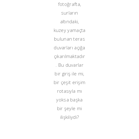
fotoğrafta,
surların
altındaki,
kuzey yamaçta
bulunan teras
duvarları açığa
çıkarılmaktadır
. Bu duvarlar
bir giriş ile mi,
bir çeşit erişim
rotasıyla mı
yoksa başka
bir şeyle mi
ilişkiliydi?