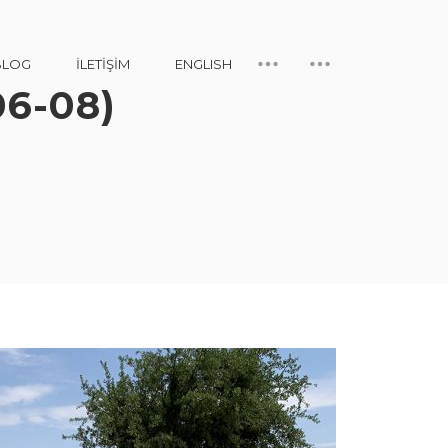
BLOG
İLETIŞIM
ENGLISH
06-08)