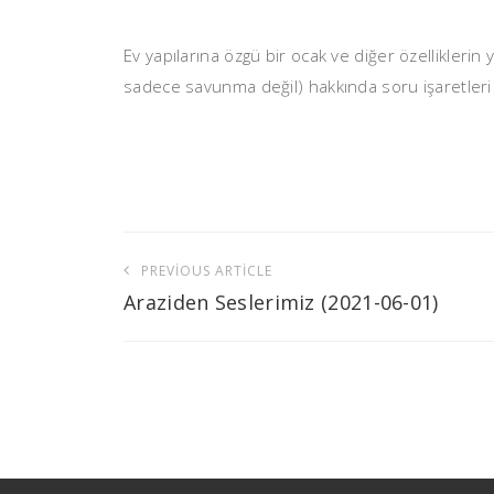
Ev yapılarına özgü bir ocak ve diğer özelliklerin y
sadece savunma değil) hakkında soru işaretler
Yazı
PREVIOUS ARTICLE
gezinmesi
Araziden Seslerimiz (2021-06-01)