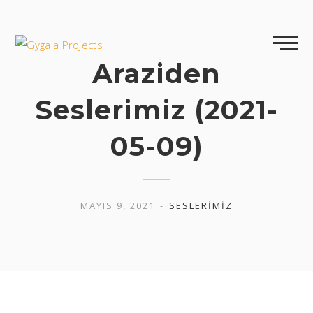
Skip
to
content
Araziden
Seslerimiz (2021-
05-09)
MAYIS 9, 2021
SESLERIMIZ