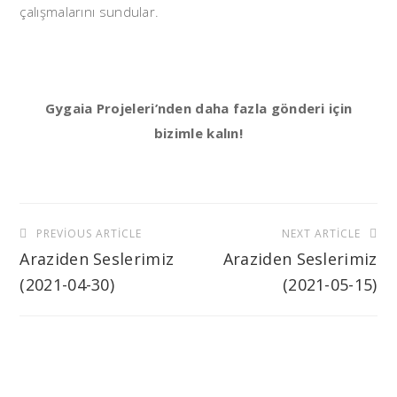
çalışmalarını sundular.
Gygaia Projeleri’nden daha fazla gönderi için
bizimle kalın!
Yazı
PREVIOUS ARTICLE
NEXT ARTICLE
gezinmesi
Araziden Seslerimiz
Araziden Seslerimiz
(2021-04-30)
(2021-05-15)