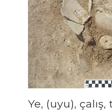
Ye, (uyu), çalış