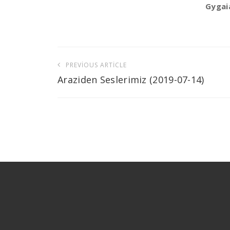
Gygaia
Yazı
PREVIOUS ARTICLE
gezinmesi
Araziden Seslerimiz (2019-07-14)