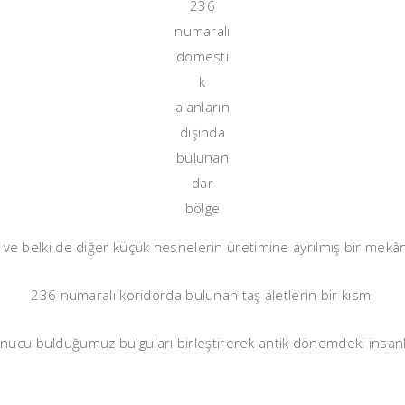
236
numaralı
domesti
k
alanların
dışında
bulunan
dar
bölge
rin ve belki de diğer küçük nesnelerin üretimine ayrılmış bir me
236 numaralı koridorda bulunan taş aletlerin bir kısmı
nucu bulduğumuz bulguları birleştirerek antik dönemdeki insanl