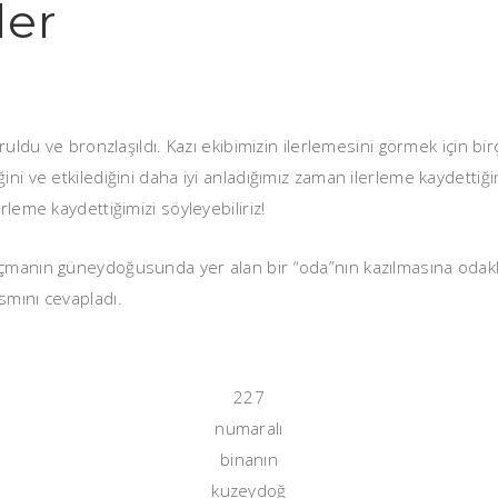
ler
uldu ve bronzlaşıldı. Kazı ekibimizin ilerlemesini görmek için birço
ini ve etkilediğini daha iyi anladığımız zaman ilerleme kaydettiği
rleme kaydettiğimizi söyleyebiliriz!
açmanın güneydoğusunda yer alan bir “oda”nın kazılmasına odak
smını cevapladı.
227
numaralı
binanın
kuzeydoğ