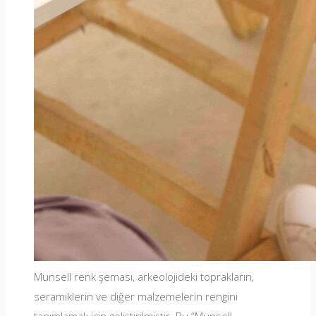
Munsell renk şeması, arkeolojideki toprakların,
seramiklerin ve diğer malzemelerin rengini