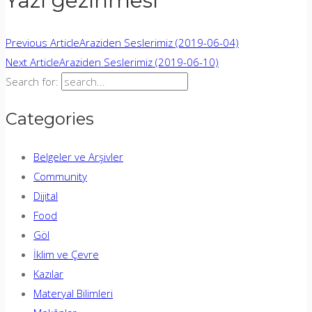
Yazı gezinmesi
Previous Article
Araziden Seslerimiz (2019-06-04)
Next Article
Araziden Seslerimiz (2019-06-10)
Search for:
Categories
Belgeler ve Arşivler
Community
Dijital
Food
Göl
İklim ve Çevre
Kazılar
Materyal Bilimleri