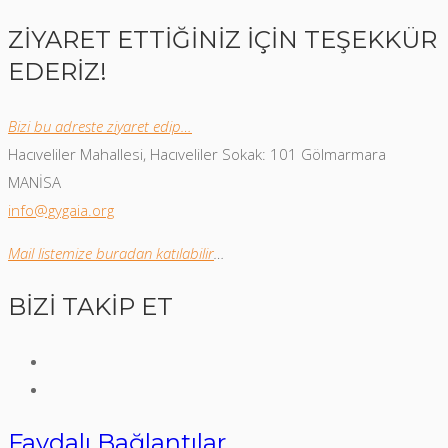
ZİYARET ETTİĞİNİZ İÇİN TEŞEKKÜR
EDERİZ!
Bizi bu adreste ziyaret edip…
Hacıveliler Mahallesi, Hacıveliler Sokak: 101 Gölmarmara
MANİSA
info@gygaia.org
Mail listemize buradan katılabilir
…
BİZİ TAKİP ET
Faydalı Bağlantılar