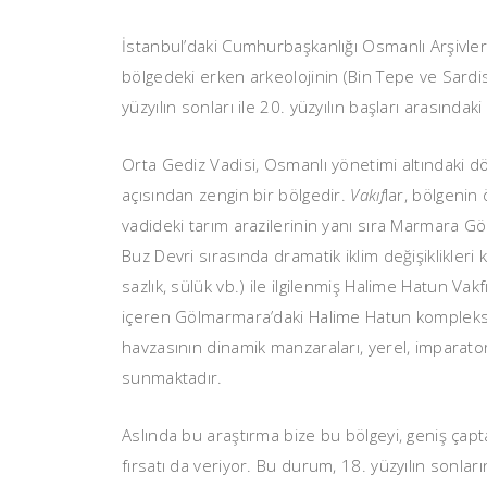
İstanbul’daki Cumhurbaşkanlığı Osmanlı Arşivleri
bölgedeki erken arkeolojinin (Bin Tepe ve Sardis
yüzyılın sonları ile 20. yüzyılın başları arasındaki
Orta Gediz Vadisi, Osmanlı yönetimi altındaki dön
açısından zengin bir bölgedir.
Vakıf
lar, bölgenin
vadideki tarım arazilerinin yanı sıra Marmara Göl
Buz Devri sırasında dramatik iklim değişiklikleri 
sazlık, sülük vb.) ile ilgilenmiş Halime Hatun V
içeren Gölmarmara’daki Halime Hatun kompleksin
havzasının dinamik manzaraları, yerel, imparator
sunmaktadır.
Aslında bu araştırma bize bu bölgeyi, geniş çapt
fırsatı da veriyor. Bu durum, 18. yüzyılın sonla