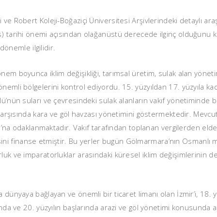
 ve Robert Koleji-Boğaziçi Üniversitesi Arşivlerindeki detaylı a
) tarihi önemi açısından olağanüstü derecede ilginç olduğunu kan
 dönemle ilgilidir.
em boyunca iklim değişikliği, tarımsal üretim, sulak alan yönetimi
 önemli bölgelerini kontrol ediyordu. 15. yüzyıldan 17. yüzyıla 
ü’nün suları ve çevresindeki sulak alanların vakıf yönetiminde bü
karşısında kara ve göl havzası yönetimini göstermektedir. Mevcut a
akfı’na odaklanmaktadır. Vakıf tarafından toplanan vergilerden el
i finanse etmiştir. Bu yerler bugün Gölmarmara’nın Osmanlı mir
luk ve imparatorluklar arasındaki küresel iklim değişimlerinin de
a dünyaya bağlayan ve önemli bir ticaret limanı olan İzmir’i, 18. 
rında ve 20. yüzyılın başlarında arazi ve göl yönetimi konusunda a