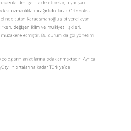
madenlerden gelir elde etmek için yarışan
deki uzmanlıklarını ağırlıklı olarak Ortodoks-
ü elinde tutan Karaosmanoğlu gibi yerel ayan
ken, değişen iklim ve mülkiyet ilişkileri,
ini müzakere etmiştir. Bu durum da göl yönetimi
eologların anlatılarına odaklanmaktadır. Ayrıca
. yüzyılın ortalarına kadar Türkiye’de