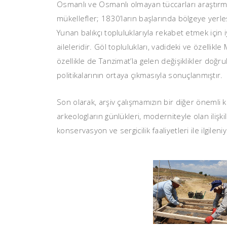
Osmanlı ve Osmanlı olmayan tüccarları araştırm
mükellefler; 1830’ların başlarında bölgeye yerleş
Yunan balıkçı topluluklarıyla rekabet etmek için
aileleridir. Göl toplulukları, vadideki ve özellik
özellikle de Tanzimat’la gelen değişiklikler do
politikalarının ortaya çıkmasıyla sonuçlanmıştır.
Son olarak, arşiv çalışmamızın bir diğer önemli 
arkeologların günlükleri, moderniteyle olan ilişkil
konservasyon ve sergicilik faaliyetleri ile ilgileni