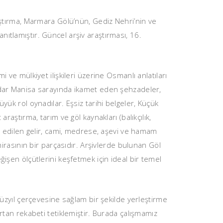
raştırma, Marmara Gölü’nün, Gediz Nehri’nin ve
ıtlamıştır. Güncel arşiv araştırması, 16.
 ve mülkiyet ilişkileri üzerine Osmanlı anlatıları
kadar Manisa sarayında ikamet eden şehzadeler,
yük rol oynadılar. Eşsiz tarihi belgeler, Küçük
raştırma, tarım ve göl kaynakları (balıkçılık,
de edilen gelir, cami, medrese, aşevi ve hamam
asının bir parçasıdır. Arşivlerde bulunan Göl
ğişen ölçütlerini keşfetmek için ideal bir temel
yüzyıl çerçevesine sağlam bir şekilde yerleştirme
rtan rekabeti tetiklemiştir. Burada çalışmamız