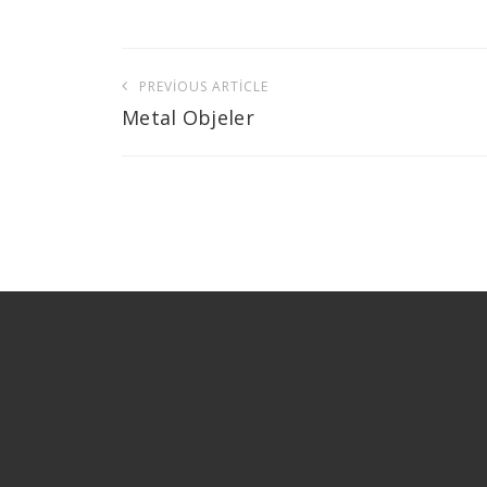
Yazı
PREVIOUS ARTICLE
gezinmesi
Metal Objeler