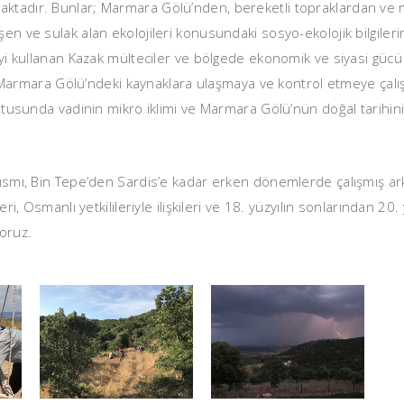
aktadır. Bunlar; Marmara Gölü’nden, bereketli topraklardan ve 
en ve sulak alan ekolojileri konusundaki sosyo-ekolojik bilgilerin
 iyi kullanan Kazak mülteciler ve bölgede ekonomik ve siyasi güc
le Marmara Gölü’ndeki kaynaklara ulaşmaya ve kontrol etmeye çalışır
ğrultusunda vadinin mikro iklimi ve Marmara Gölü’nün doğal tarih
kısmı, Bin Tepe’den Sardis’e kadar erken dönemlerde çalışmış ark
eri, Osmanlı yetkilileriyle ilişkileri ve 18. yüzyılın sonlarından 20
yoruz.