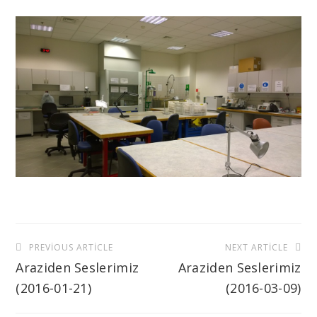
Yazı
PREVIOUS ARTICLE
NEXT ARTICLE
gezinmesi
Araziden Seslerimiz
Araziden Seslerimiz
(2016-01-21)
(2016-03-09)