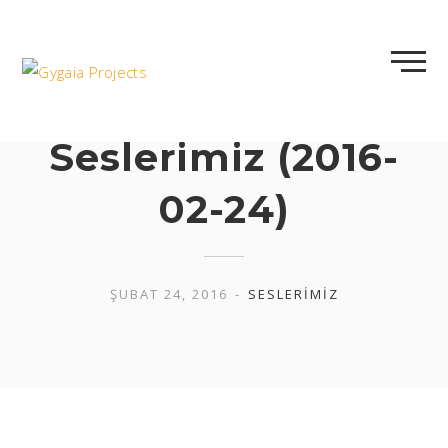
Skip
to
content
Araziden
Seslerimiz (2016-
02-24)
ŞUBAT 24, 2016
SESLERIMIZ